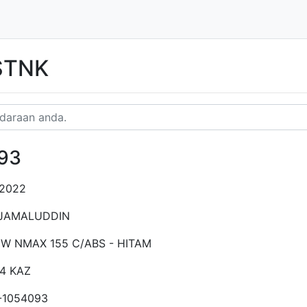
 STNK
93
-2022
 JAMALUDDIN
EW NMAX 155 C/ABS - HITAM
4 KAZ
-1054093