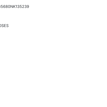
5680NK135239
OSES