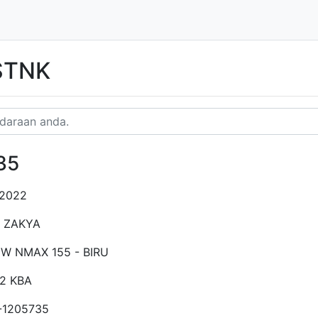
 STNK
35
-2022
 ZAKYA
W NMAX 155 - BIRU
2 KBA
-1205735