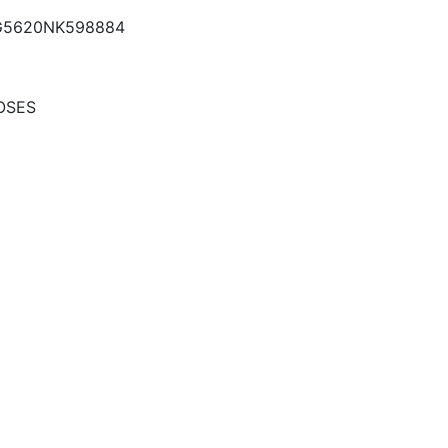
5620NK598884
OSES