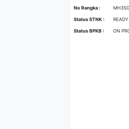
No Rangka :
MH3SG
Status STNK :
READY
Status BPKB :
ON PR