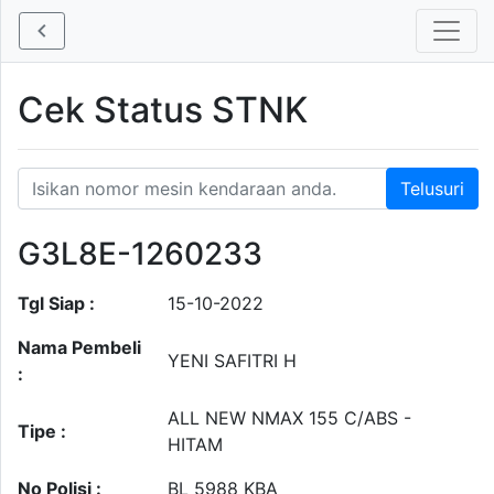
Cek Status STNK
G3L8E-1260233
Tgl Siap :
15-10-2022
Nama Pembeli
YENI SAFITRI H
:
ALL NEW NMAX 155 C/ABS -
Tipe :
HITAM
No Polisi :
BL 5988 KBA