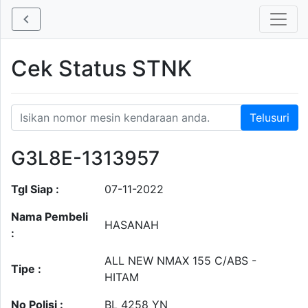
Cek Status STNK
G3L8E-1313957
Tgl Siap :
07-11-2022
Nama Pembeli
HASANAH
:
ALL NEW NMAX 155 C/ABS -
Tipe :
HITAM
No Polisi :
BL 4258 YN