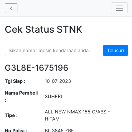
Cek Status STNK
G3L8E-1675196
Tgl Siap :
10-07-2023
Nama Pembeli
SUHERI
:
ALL NEW NMAX 155 C/ABS -
Tipe :
HITAM
No Polisi :
BL 3845 ZBF