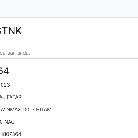
 STNK
64
2023
AL FATAR
EW NMAX 155 - HITAM
40 NAO
-1807364