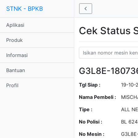
STNK - BPKB
Aplikasi
Cek Status
Produk
Informasi
G3L8E-18073
Bantuan
Tgl Siap :
19-10-
Profil
Nama Pembeli :
MISCH
Tipe :
ALL N
No Polisi :
BL 62
No Mesin :
G3L8E