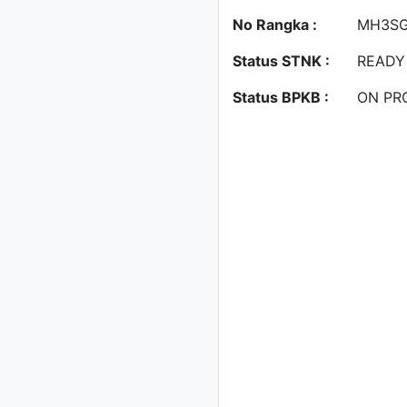
No Rangka :
MH3SG
Status STNK :
READY
Status BPKB :
ON PR