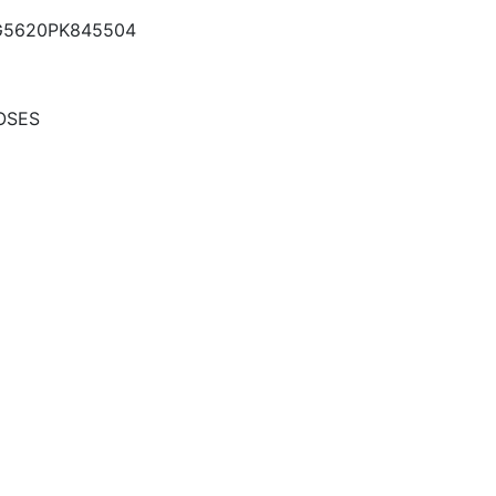
5620PK845504
OSES