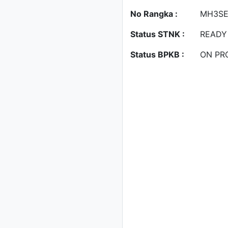
No Rangka :
MH3SE
Status STNK :
READY
Status BPKB :
ON PR