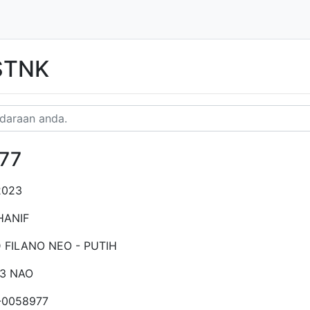
 STNK
77
2023
HANIF
 FILANO NEO - PUTIH
43 NAO
-0058977