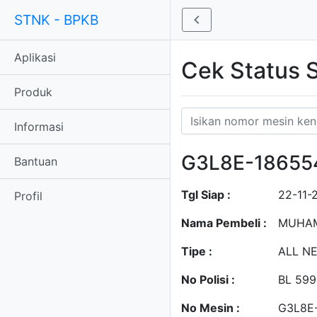
STNK - BPKB
Aplikasi
Cek Status
Produk
Informasi
G3L8E-18655
Bantuan
Tgl Siap :
22-11-
Profil
Nama Pembeli :
MUHAM
Tipe :
ALL N
No Polisi :
BL 599
No Mesin :
G3L8E