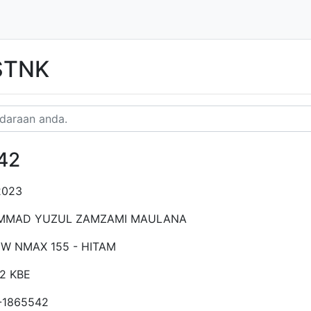
 STNK
42
2023
MAD YUZUL ZAMZAMI MAULANA
EW NMAX 155 - HITAM
2 KBE
-1865542