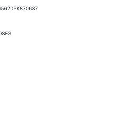
5620PK870637
OSES