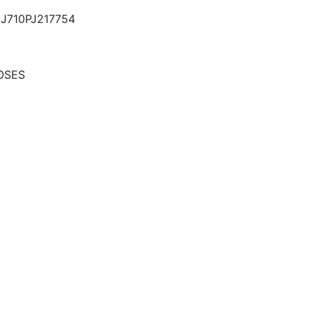
J710PJ217754
OSES