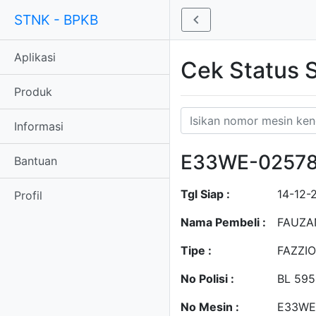
STNK - BPKB
Aplikasi
Cek Status
Produk
Informasi
E33WE-0257
Bantuan
Tgl Siap :
14-12-
Profil
Nama Pembeli :
FAUZA
Tipe :
FAZZIO
No Polisi :
BL 595
No Mesin :
E33WE