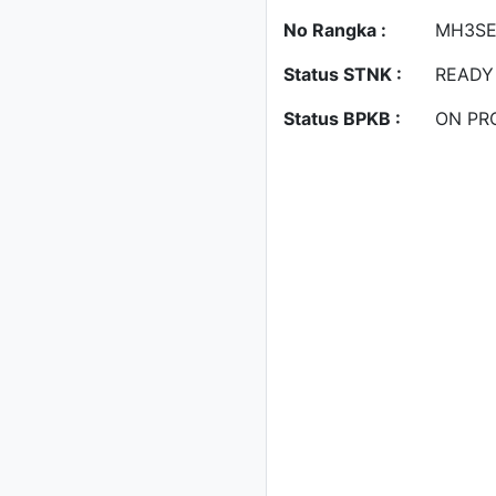
No Rangka :
MH3SE
Status STNK :
READY
Status BPKB :
ON PR