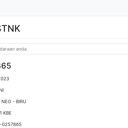
 STNK
865
2023
NI
 NEO - BIRU
1 KBE
-0257865