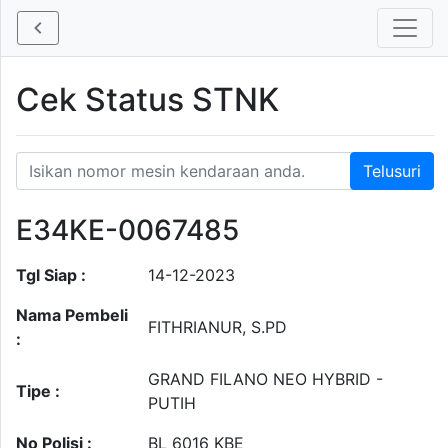
Cek Status STNK
E34KE-0067485
Tgl Siap :
14-12-2023
Nama Pembeli
FITHRIANUR, S.PD
:
GRAND FILANO NEO HYBRID -
Tipe :
PUTIH
No Polisi :
BL 6016 KBE