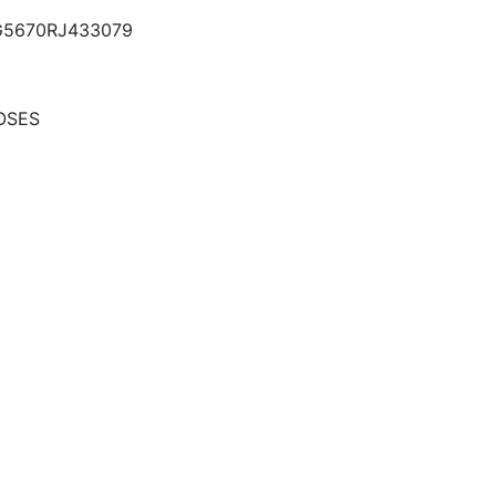
5670RJ433079
OSES