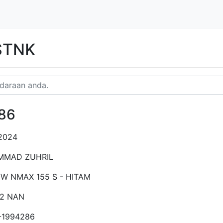
 STNK
86
2024
MAD ZUHRIL
W NMAX 155 S - HITAM
52 NAN
-1994286