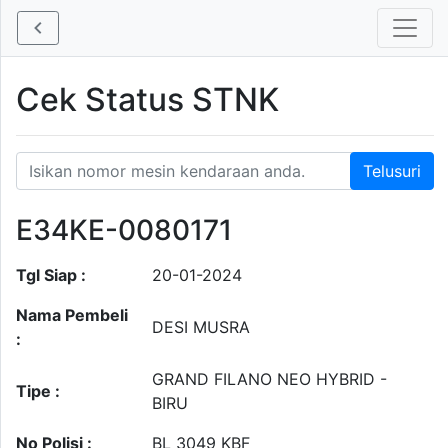
Cek Status STNK
E34KE-0080171
Tgl Siap :
20-01-2024
Nama Pembeli
DESI MUSRA
:
GRAND FILANO NEO HYBRID -
Tipe :
BIRU
No Polisi :
BL 3049 KBF