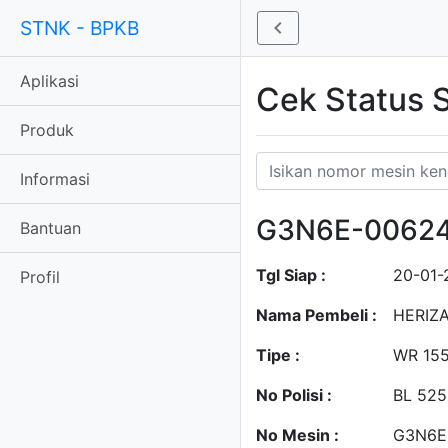
STNK - BPKB
Aplikasi
Cek Status
Produk
Informasi
G3N6E-0062
Bantuan
Tgl Siap :
20-01-
Profil
Nama Pembeli :
HERIZ
Tipe :
WR 155
No Polisi :
BL 525
No Mesin :
G3N6E