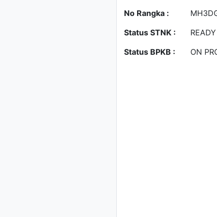
No Rangka :
MH3DG
Status STNK :
READY
Status BPKB :
ON PR