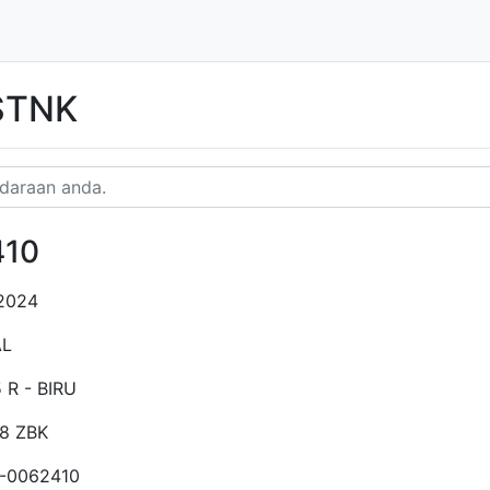
 STNK
410
2024
AL
 R - BIRU
8 ZBK
-0062410