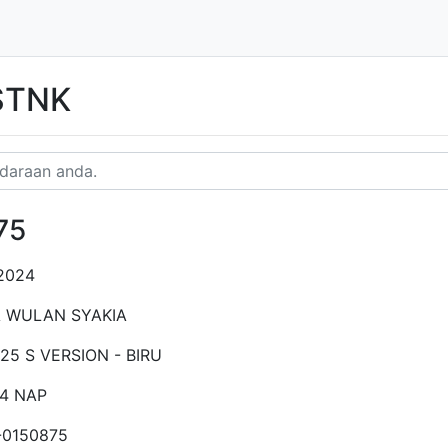
 STNK
75
2024
A WULAN SYAKIA
25 S VERSION - BIRU
24 NAP
-0150875