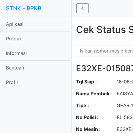
STNK - BPKB
Aplikasi
Cek Status
Produk
Informasi
E32XE-01508
Bantuan
Tgl Siap :
16-06-
Profil
Nama Pembeli :
RAISY
Tipe :
GEAR 1
No Polisi :
BL 58
No Mesin :
E32XE