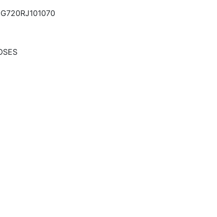
G720RJ101070
OSES