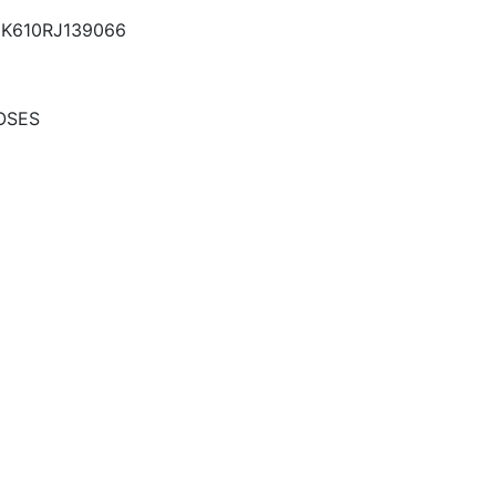
K610RJ139066
OSES