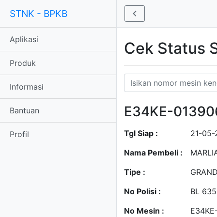
STNK - BPKB
Aplikasi
Cek Status
Produk
Informasi
E34KE-01390
Bantuan
Tgl Siap :
21-05-
Profil
Nama Pembeli :
MARLI
Tipe :
GRAND
No Polisi :
BL 63
No Mesin :
E34KE