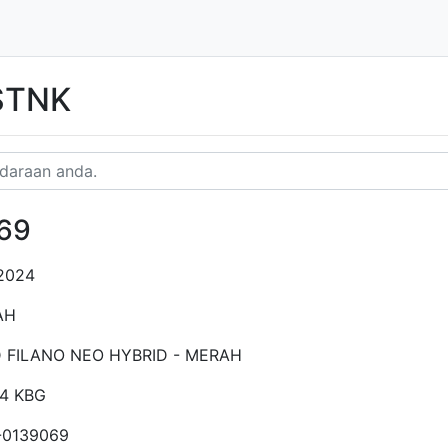
 STNK
69
2024
AH
 FILANO NEO HYBRID - MERAH
54 KBG
-0139069