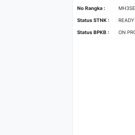
No Rangka :
MH3SE
Status STNK :
READY
Status BPKB :
ON PR