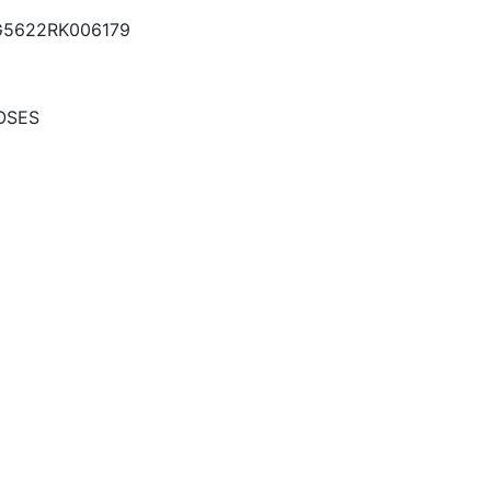
5622RK006179
OSES