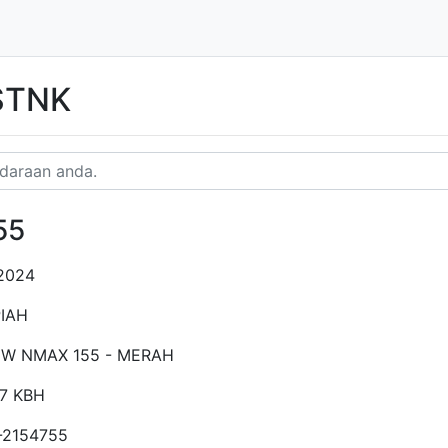
 STNK
55
2024
IAH
EW NMAX 155 - MERAH
7 KBH
-2154755