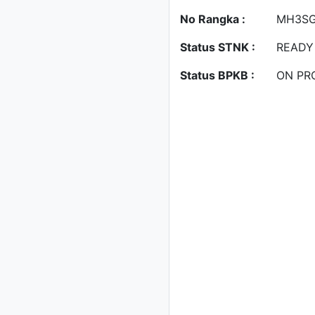
No Rangka :
MH3SG
Status STNK :
READY
Status BPKB :
ON PR