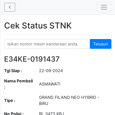
Cek Status STNK
E34KE-0191437
Tgl Siap :
22-09-2024
Nama Pembeli
ASMAWATI
:
GRAND FILANO NEO HYBRID -
Tipe :
BIRU
No Polisi :
BL 3473 KBJ