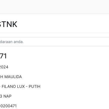
 STNK
71
2024
AH MAULIDA
 FILANO LUX - PUTIH
53 NAP
-0200471