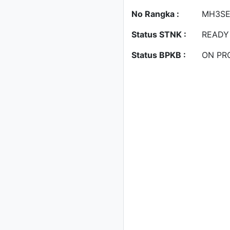
No Rangka :
MH3SE
Status STNK :
READY
Status BPKB :
ON PR