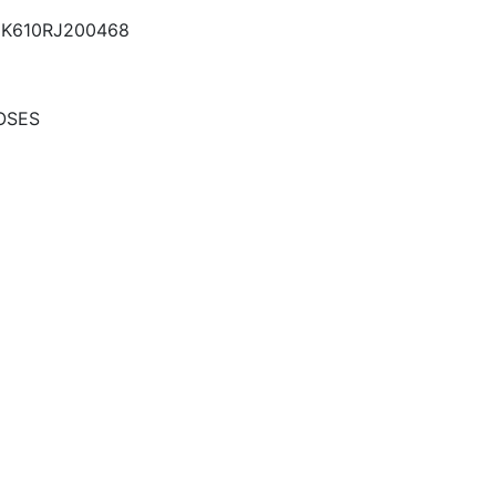
K610RJ200468
OSES