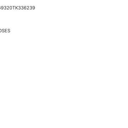
9320TK336239
OSES