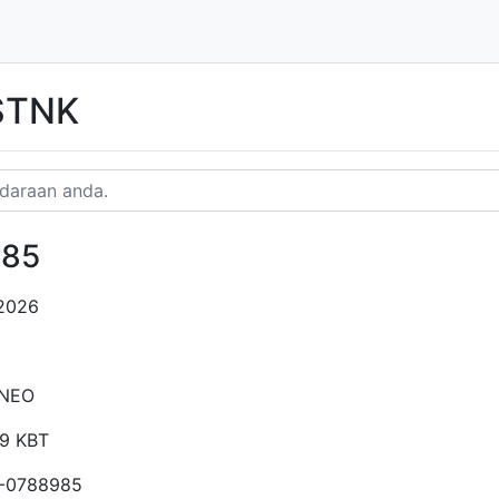
 STNK
985
2026
NEO
9 KBT
-0788985