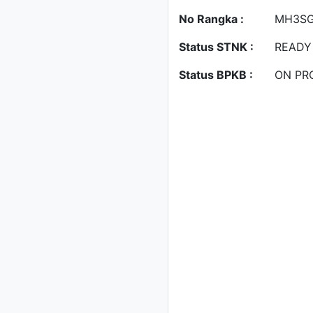
No Rangka :
MH3SG
Status STNK :
READY
Status BPKB :
ON PR