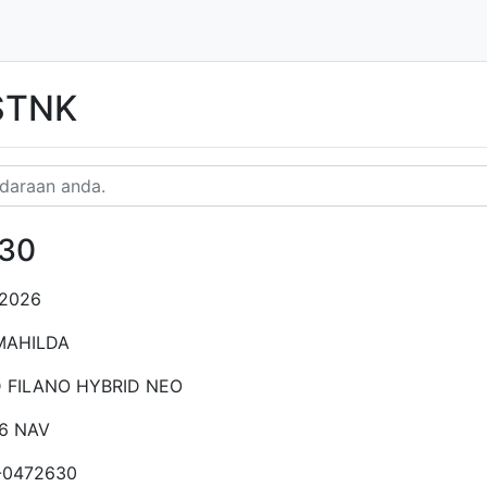
 STNK
30
-2026
MAHILDA
 FILANO HYBRID NEO
86 NAV
-0472630