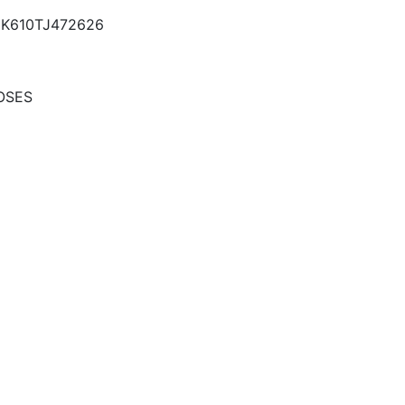
K610TJ472626
OSES