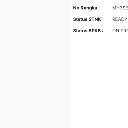
No Rangka :
MH3SE
Status STNK :
READY
Status BPKB :
ON PR