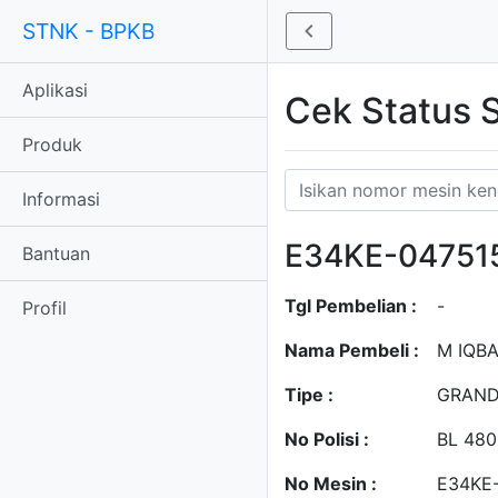
STNK - BPKB
Aplikasi
Cek Status
Produk
Informasi
E34KE-04751
Bantuan
Tgl Pembelian :
-
Profil
Nama Pembeli :
M IQB
Tipe :
GRAND
No Polisi :
BL 48
No Mesin :
E34KE