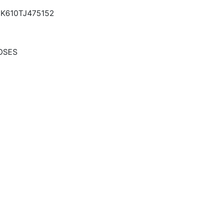
K610TJ475152
OSES