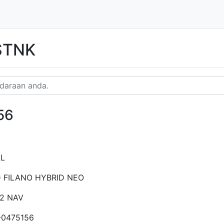
 STNK
56
AL
 FILANO HYBRID NEO
02 NAV
-0475156