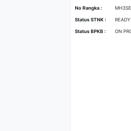
No Rangka :
MH3SE
Status STNK :
READY
Status BPKB :
ON PR