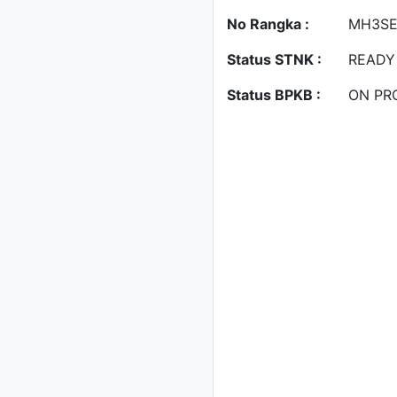
No Rangka :
MH3SE
Status STNK :
READY
Status BPKB :
ON PR