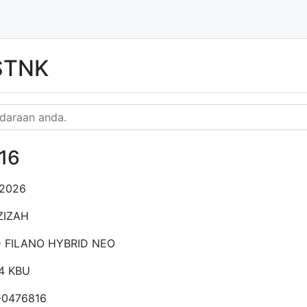
 STNK
16
-2026
ZIZAH
 FILANO HYBRID NEO
4 KBU
-0476816