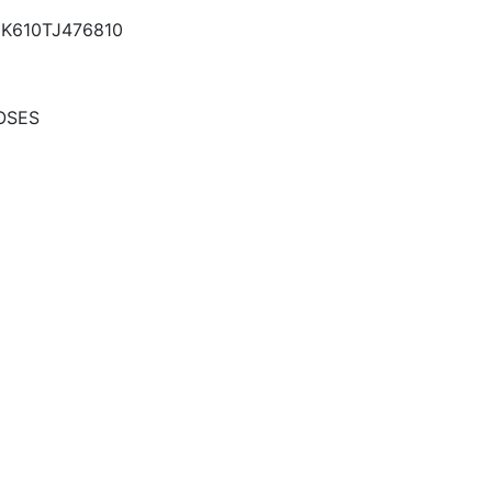
K610TJ476810
OSES