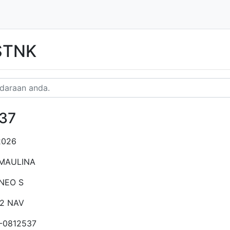
 STNK
37
2026
 MAULINA
NEO S
62 NAV
-0812537