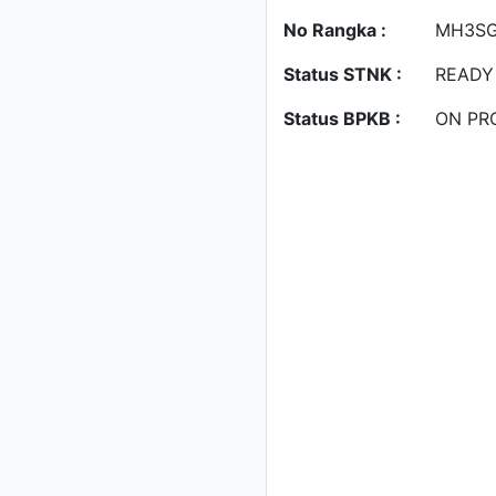
No Rangka :
MH3SG
Status STNK :
READY
Status BPKB :
ON PR