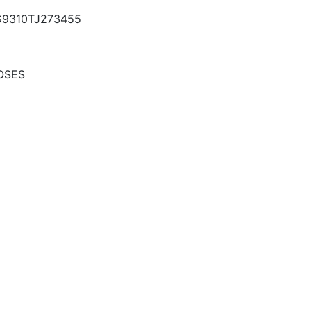
9310TJ273455
OSES